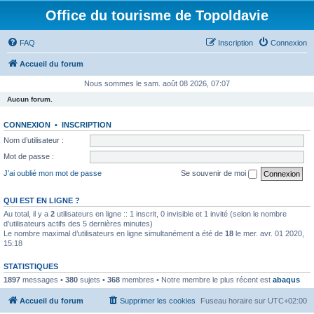
Office du tourisme de Topoldavie
FAQ
Inscription
Connexion
Accueil du forum
Nous sommes le sam. août 08 2026, 07:07
Aucun forum.
CONNEXION
•
INSCRIPTION
Nom d’utilisateur :
Mot de passe :
J’ai oublié mon mot de passe
Se souvenir de moi
QUI EST EN LIGNE ?
Au total, il y a
2
utilisateurs en ligne :: 1 inscrit, 0 invisible et 1 invité (selon le nombre
d’utilisateurs actifs des 5 dernières minutes)
Le nombre maximal d’utilisateurs en ligne simultanément a été de
18
le mer. avr. 01 2020,
15:18
STATISTIQUES
1897
messages •
380
sujets •
368
membres • Notre membre le plus récent est
abaqus
Accueil du forum
Supprimer les cookies
Fuseau horaire sur
UTC+02:00