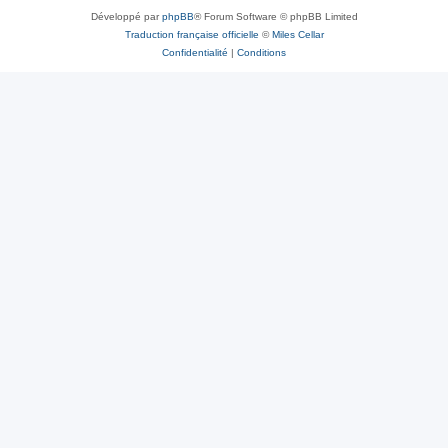
Développé par
phpBB
® Forum Software © phpBB Limited
Traduction française officielle
©
Miles Cellar
Confidentialité
|
Conditions