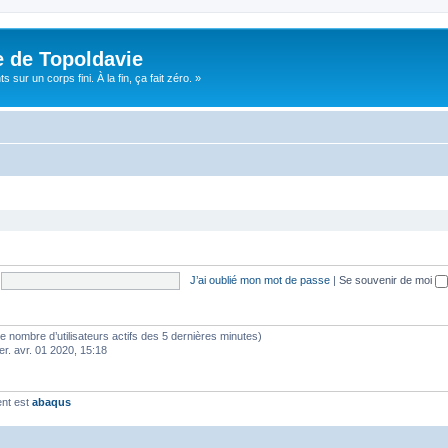
e de Topoldavie
sur un corps fini. À la fin, ça fait zéro. »
J’ai oublié mon mot de passe
|
Se souvenir de moi
lon le nombre d’utilisateurs actifs des 5 dernières minutes)
er. avr. 01 2020, 15:18
ent est
abaqus