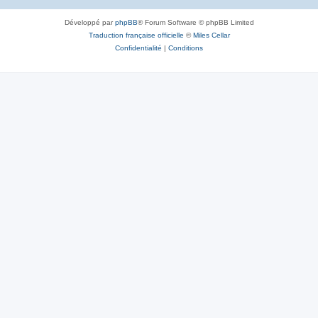
Développé par
phpBB
® Forum Software © phpBB Limited
Traduction française officielle
©
Miles Cellar
Confidentialité
|
Conditions