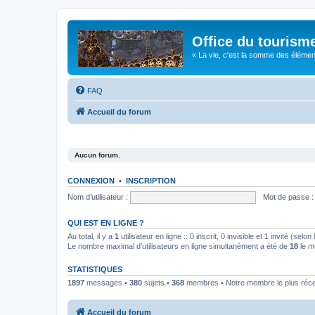
Office du tourism
« La vie, c'est la somme des éléments 
FAQ
Accueil du forum
Aucun forum.
CONNEXION
•
INSCRIPTION
Nom d’utilisateur :
Mot de passe :
QUI EST EN LIGNE ?
Au total, il y a
1
utilisateur en ligne :: 0 inscrit, 0 invisible et 1 invité (se
Le nombre maximal d’utilisateurs en ligne simultanément a été de
18
le m
STATISTIQUES
1897
messages •
380
sujets •
368
membres • Notre membre le plus réc
Accueil du forum