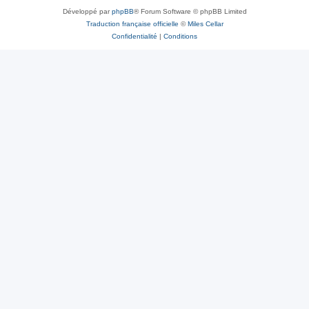
Développé par
phpBB
® Forum Software © phpBB Limited
Traduction française officielle
©
Miles Cellar
Confidentialité
|
Conditions