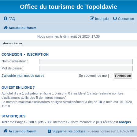
Office du tourisme de Topoldavie
FAQ
Inscription
Connexion
Accueil du forum
Nous sommes le dim. août 09 2026, 17:38
Aucun forum.
CONNEXION
•
INSCRIPTION
Nom d’utilisateur :
Mot de passe :
J’ai oublié mon mot de passe
Se souvenir de moi
QUI EST EN LIGNE ?
Au total, il y a
1
utilisateur en ligne :: 0 inscrit, 0 invisible et 1 invité (selon le nombre
d’utilisateurs actifs des 5 dernières minutes)
Le nombre maximal d’utilisateurs en ligne simultanément a été de
18
le mer. avr. 01 2020,
15:18
STATISTIQUES
1897
messages •
380
sujets •
368
membres • Notre membre le plus récent est
abaqus
Accueil du forum
Supprimer les cookies
Fuseau horaire sur
UTC+02:00