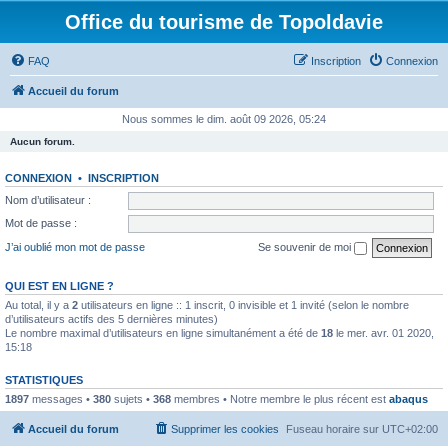
Office du tourisme de Topoldavie
FAQ
Inscription
Connexion
Accueil du forum
Nous sommes le dim. août 09 2026, 05:24
Aucun forum.
CONNEXION
•
INSCRIPTION
Nom d’utilisateur :
Mot de passe :
J’ai oublié mon mot de passe
Se souvenir de moi
QUI EST EN LIGNE ?
Au total, il y a
2
utilisateurs en ligne :: 1 inscrit, 0 invisible et 1 invité (selon le nombre
d’utilisateurs actifs des 5 dernières minutes)
Le nombre maximal d’utilisateurs en ligne simultanément a été de
18
le mer. avr. 01 2020,
15:18
STATISTIQUES
1897
messages •
380
sujets •
368
membres • Notre membre le plus récent est
abaqus
Accueil du forum
Supprimer les cookies
Fuseau horaire sur
UTC+02:00