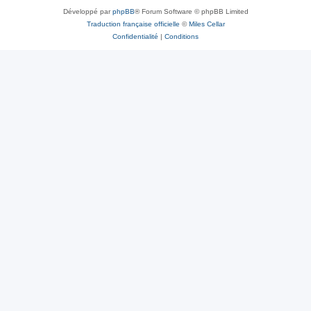
Développé par
phpBB
® Forum Software © phpBB Limited
Traduction française officielle
©
Miles Cellar
Confidentialité
|
Conditions