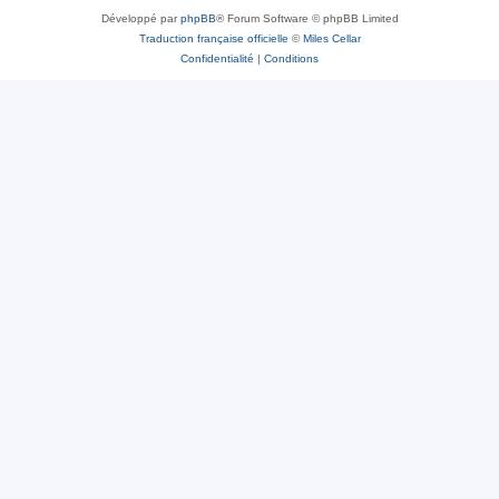
Développé par
phpBB
® Forum Software © phpBB Limited
Traduction française officielle
©
Miles Cellar
Confidentialité
|
Conditions