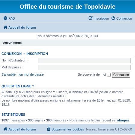
Office du tourisme de Topoldavie
FAQ
Inscription
Connexion
Accueil du forum
Nous sommes le jeu. août 06 2026, 09:44
Aucun forum.
CONNEXION
•
INSCRIPTION
Nom d’utilisateur :
Mot de passe :
J’ai oublié mon mot de passe
Se souvenir de moi
QUI EST EN LIGNE ?
Au total, il y a
2
utilisateurs en ligne :: 1 inscrit, 0 invisible et 1 invité (selon le nombre
d’utilisateurs actifs des 5 dernières minutes)
Le nombre maximal d’utilisateurs en ligne simultanément a été de
18
le mer. avr. 01 2020,
15:18
STATISTIQUES
1897
messages •
380
sujets •
368
membres • Notre membre le plus récent est
abaqus
Accueil du forum
Supprimer les cookies
Fuseau horaire sur
UTC+02:00