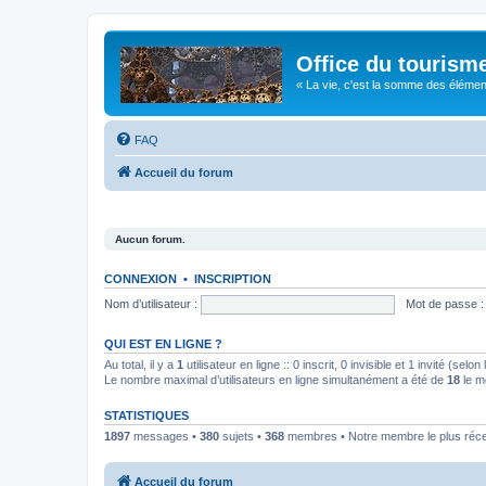
Office du tourism
« La vie, c'est la somme des éléments 
FAQ
Accueil du forum
Aucun forum.
CONNEXION
•
INSCRIPTION
Nom d’utilisateur :
Mot de passe :
QUI EST EN LIGNE ?
Au total, il y a
1
utilisateur en ligne :: 0 inscrit, 0 invisible et 1 invité (se
Le nombre maximal d’utilisateurs en ligne simultanément a été de
18
le m
STATISTIQUES
1897
messages •
380
sujets •
368
membres • Notre membre le plus réc
Accueil du forum