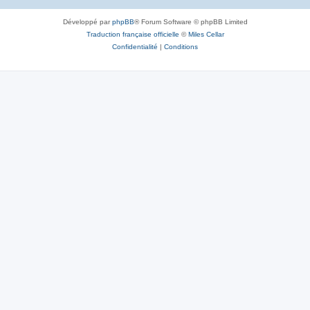
Développé par
phpBB
® Forum Software © phpBB Limited
Traduction française officielle
©
Miles Cellar
Confidentialité
|
Conditions