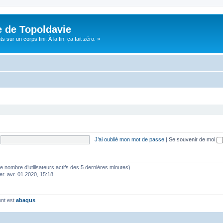
e de Topoldavie
sur un corps fini. À la fin, ça fait zéro. »
J’ai oublié mon mot de passe
|
Se souvenir de moi
lon le nombre d’utilisateurs actifs des 5 dernières minutes)
er. avr. 01 2020, 15:18
ent est
abaqus