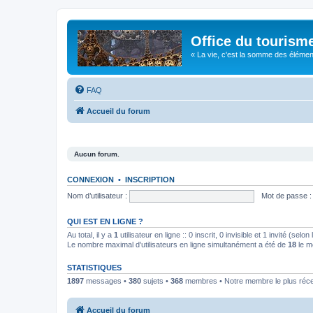
Office du tourism
« La vie, c'est la somme des éléments 
FAQ
Accueil du forum
Aucun forum.
CONNEXION
•
INSCRIPTION
Nom d’utilisateur :
Mot de passe :
QUI EST EN LIGNE ?
Au total, il y a
1
utilisateur en ligne :: 0 inscrit, 0 invisible et 1 invité (se
Le nombre maximal d’utilisateurs en ligne simultanément a été de
18
le m
STATISTIQUES
1897
messages •
380
sujets •
368
membres • Notre membre le plus réc
Accueil du forum