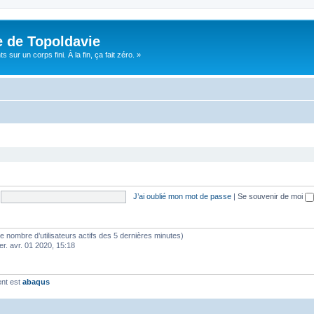
e de Topoldavie
sur un corps fini. À la fin, ça fait zéro. »
J’ai oublié mon mot de passe
|
Se souvenir de moi
lon le nombre d’utilisateurs actifs des 5 dernières minutes)
er. avr. 01 2020, 15:18
ent est
abaqus