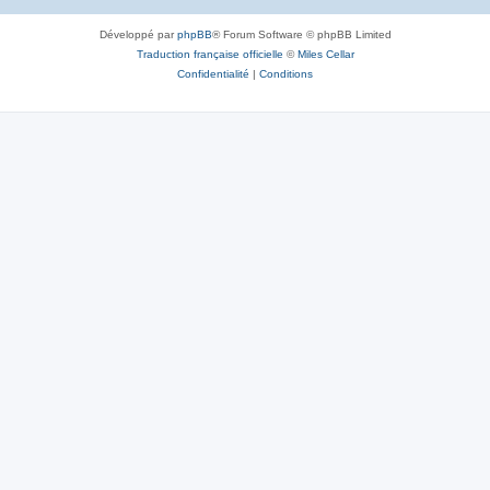
Développé par
phpBB
® Forum Software © phpBB Limited
Traduction française officielle
©
Miles Cellar
Confidentialité
|
Conditions