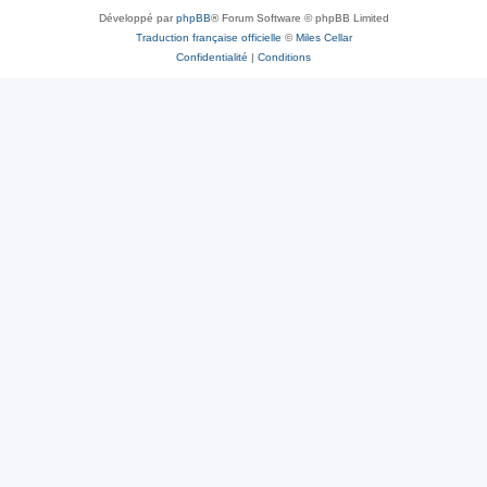
Développé par
phpBB
® Forum Software © phpBB Limited
Traduction française officielle
©
Miles Cellar
Confidentialité
|
Conditions