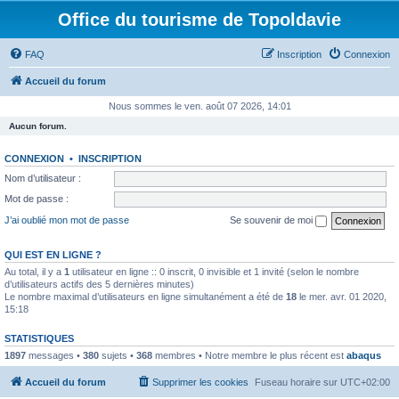
Office du tourisme de Topoldavie
FAQ
Inscription
Connexion
Accueil du forum
Nous sommes le ven. août 07 2026, 14:01
Aucun forum.
CONNEXION
•
INSCRIPTION
Nom d’utilisateur :
Mot de passe :
J’ai oublié mon mot de passe
Se souvenir de moi
QUI EST EN LIGNE ?
Au total, il y a
1
utilisateur en ligne :: 0 inscrit, 0 invisible et 1 invité (selon le nombre
d’utilisateurs actifs des 5 dernières minutes)
Le nombre maximal d’utilisateurs en ligne simultanément a été de
18
le mer. avr. 01 2020,
15:18
STATISTIQUES
1897
messages •
380
sujets •
368
membres • Notre membre le plus récent est
abaqus
Accueil du forum
Supprimer les cookies
Fuseau horaire sur
UTC+02:00