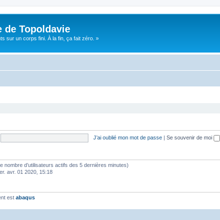
e de Topoldavie
sur un corps fini. À la fin, ça fait zéro. »
J’ai oublié mon mot de passe
|
Se souvenir de moi
lon le nombre d’utilisateurs actifs des 5 dernières minutes)
er. avr. 01 2020, 15:18
ent est
abaqus