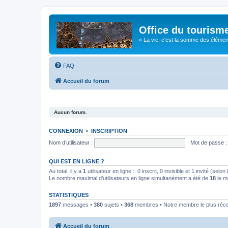
Office du tourism
« La vie, c'est la somme des éléments 
FAQ
Accueil du forum
Aucun forum.
CONNEXION
•
INSCRIPTION
Nom d’utilisateur :
Mot de passe :
QUI EST EN LIGNE ?
Au total, il y a
1
utilisateur en ligne :: 0 inscrit, 0 invisible et 1 invité (se
Le nombre maximal d’utilisateurs en ligne simultanément a été de
18
le m
STATISTIQUES
1897
messages •
380
sujets •
368
membres • Notre membre le plus réc
Accueil du forum