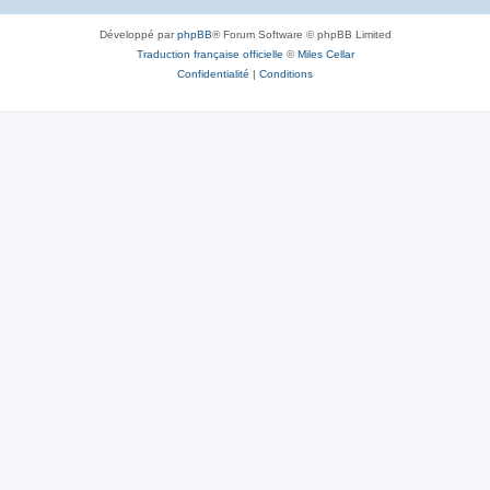
Développé par
phpBB
® Forum Software © phpBB Limited
Traduction française officielle
©
Miles Cellar
Confidentialité
|
Conditions