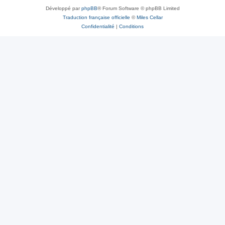
Développé par
phpBB
® Forum Software © phpBB Limited
Traduction française officielle
©
Miles Cellar
Confidentialité
|
Conditions