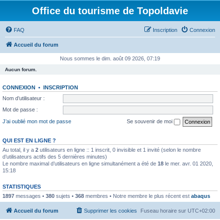
Office du tourisme de Topoldavie
FAQ
Inscription
Connexion
Accueil du forum
Nous sommes le dim. août 09 2026, 07:19
Aucun forum.
CONNEXION
•
INSCRIPTION
Nom d’utilisateur :
Mot de passe :
J’ai oublié mon mot de passe
Se souvenir de moi
QUI EST EN LIGNE ?
Au total, il y a
2
utilisateurs en ligne :: 1 inscrit, 0 invisible et 1 invité (selon le nombre
d’utilisateurs actifs des 5 dernières minutes)
Le nombre maximal d’utilisateurs en ligne simultanément a été de
18
le mer. avr. 01 2020,
15:18
STATISTIQUES
1897
messages •
380
sujets •
368
membres • Notre membre le plus récent est
abaqus
Accueil du forum
Supprimer les cookies
Fuseau horaire sur
UTC+02:00