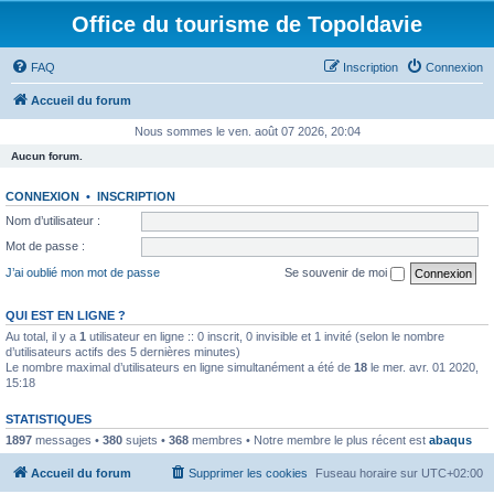
Office du tourisme de Topoldavie
FAQ
Inscription
Connexion
Accueil du forum
Nous sommes le ven. août 07 2026, 20:04
Aucun forum.
CONNEXION
•
INSCRIPTION
Nom d’utilisateur :
Mot de passe :
J’ai oublié mon mot de passe
Se souvenir de moi
QUI EST EN LIGNE ?
Au total, il y a
1
utilisateur en ligne :: 0 inscrit, 0 invisible et 1 invité (selon le nombre
d’utilisateurs actifs des 5 dernières minutes)
Le nombre maximal d’utilisateurs en ligne simultanément a été de
18
le mer. avr. 01 2020,
15:18
STATISTIQUES
1897
messages •
380
sujets •
368
membres • Notre membre le plus récent est
abaqus
Accueil du forum
Supprimer les cookies
Fuseau horaire sur
UTC+02:00