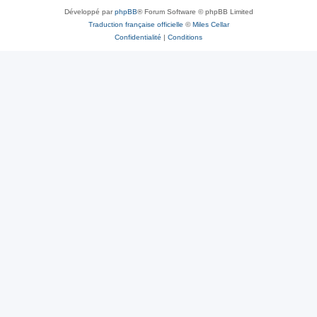
Développé par
phpBB
® Forum Software © phpBB Limited
Traduction française officielle
©
Miles Cellar
Confidentialité
|
Conditions