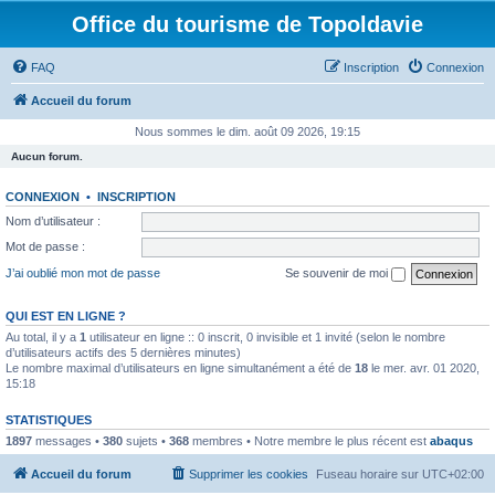
Office du tourisme de Topoldavie
FAQ
Inscription
Connexion
Accueil du forum
Nous sommes le dim. août 09 2026, 19:15
Aucun forum.
CONNEXION
•
INSCRIPTION
Nom d’utilisateur :
Mot de passe :
J’ai oublié mon mot de passe
Se souvenir de moi
QUI EST EN LIGNE ?
Au total, il y a
1
utilisateur en ligne :: 0 inscrit, 0 invisible et 1 invité (selon le nombre
d’utilisateurs actifs des 5 dernières minutes)
Le nombre maximal d’utilisateurs en ligne simultanément a été de
18
le mer. avr. 01 2020,
15:18
STATISTIQUES
1897
messages •
380
sujets •
368
membres • Notre membre le plus récent est
abaqus
Accueil du forum
Supprimer les cookies
Fuseau horaire sur
UTC+02:00