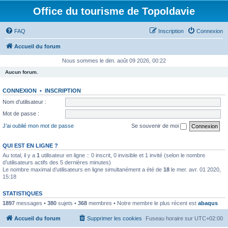
Office du tourisme de Topoldavie
FAQ
Inscription
Connexion
Accueil du forum
Nous sommes le dim. août 09 2026, 00:22
Aucun forum.
CONNEXION
•
INSCRIPTION
Nom d’utilisateur :
Mot de passe :
J’ai oublié mon mot de passe
Se souvenir de moi
QUI EST EN LIGNE ?
Au total, il y a
1
utilisateur en ligne :: 0 inscrit, 0 invisible et 1 invité (selon le nombre
d’utilisateurs actifs des 5 dernières minutes)
Le nombre maximal d’utilisateurs en ligne simultanément a été de
18
le mer. avr. 01 2020,
15:18
STATISTIQUES
1897
messages •
380
sujets •
368
membres • Notre membre le plus récent est
abaqus
Accueil du forum
Supprimer les cookies
Fuseau horaire sur
UTC+02:00