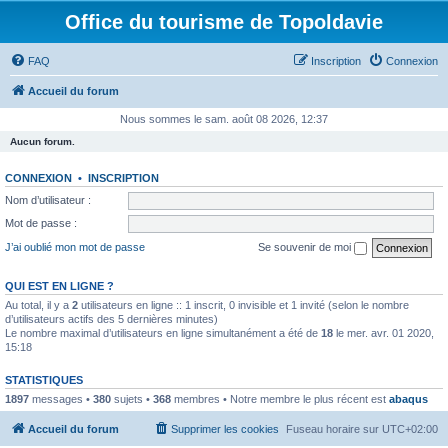
Office du tourisme de Topoldavie
FAQ
Inscription
Connexion
Accueil du forum
Nous sommes le sam. août 08 2026, 12:37
Aucun forum.
CONNEXION
•
INSCRIPTION
Nom d’utilisateur :
Mot de passe :
J’ai oublié mon mot de passe
Se souvenir de moi
QUI EST EN LIGNE ?
Au total, il y a
2
utilisateurs en ligne :: 1 inscrit, 0 invisible et 1 invité (selon le nombre
d’utilisateurs actifs des 5 dernières minutes)
Le nombre maximal d’utilisateurs en ligne simultanément a été de
18
le mer. avr. 01 2020,
15:18
STATISTIQUES
1897
messages •
380
sujets •
368
membres • Notre membre le plus récent est
abaqus
Accueil du forum
Supprimer les cookies
Fuseau horaire sur
UTC+02:00