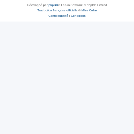
Développé par
phpBB
® Forum Software © phpBB Limited
Traduction française officielle
©
Miles Cellar
Confidentialité
|
Conditions