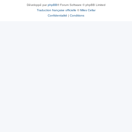
Développé par
phpBB
® Forum Software © phpBB Limited
Traduction française officielle
©
Miles Cellar
Confidentialité
|
Conditions