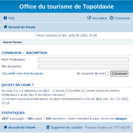
Office du tourisme de Topoldavie
FAQ
Inscription
Connexion
Accueil du forum
Nous sommes le dim. août 09 2026, 11:48
Aucun forum.
CONNEXION
•
INSCRIPTION
Nom d’utilisateur :
Mot de passe :
J’ai oublié mon mot de passe
Se souvenir de moi
QUI EST EN LIGNE ?
Au total, il y a
1
utilisateur en ligne :: 0 inscrit, 0 invisible et 1 invité (selon le nombre
d’utilisateurs actifs des 5 dernières minutes)
Le nombre maximal d’utilisateurs en ligne simultanément a été de
18
le mer. avr. 01 2020,
15:18
STATISTIQUES
1897
messages •
380
sujets •
368
membres • Notre membre le plus récent est
abaqus
Accueil du forum
Supprimer les cookies
Fuseau horaire sur
UTC+02:00