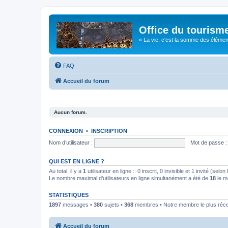
Office du tourism
« La vie, c'est la somme des éléments 
FAQ
Accueil du forum
Aucun forum.
CONNEXION
•
INSCRIPTION
Nom d’utilisateur :
Mot de passe :
QUI EST EN LIGNE ?
Au total, il y a
1
utilisateur en ligne :: 0 inscrit, 0 invisible et 1 invité (se
Le nombre maximal d’utilisateurs en ligne simultanément a été de
18
le m
STATISTIQUES
1897
messages •
380
sujets •
368
membres • Notre membre le plus réc
Accueil du forum