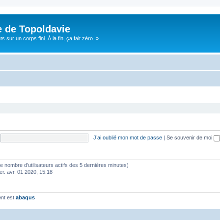
e de Topoldavie
sur un corps fini. À la fin, ça fait zéro. »
J’ai oublié mon mot de passe
|
Se souvenir de moi
lon le nombre d’utilisateurs actifs des 5 dernières minutes)
er. avr. 01 2020, 15:18
ent est
abaqus