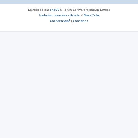
Développé par
phpBB
® Forum Software © phpBB Limited
Traduction française officielle
©
Miles Cellar
Confidentialité
|
Conditions