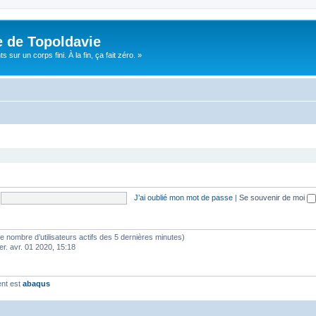
e de Topoldavie
sur un corps fini. À la fin, ça fait zéro. »
J’ai oublié mon mot de passe
|
Se souvenir de moi
lon le nombre d’utilisateurs actifs des 5 dernières minutes)
er. avr. 01 2020, 15:18
ent est
abaqus