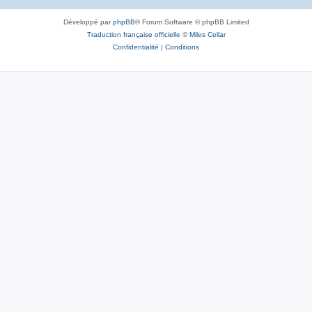
Développé par
phpBB
® Forum Software © phpBB Limited
Traduction française officielle
©
Miles Cellar
Confidentialité
|
Conditions