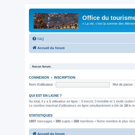
Office du tourism
« La vie, c'est la somme des éléments 
FAQ
Accueil du forum
Aucun forum.
CONNEXION
•
INSCRIPTION
Nom d’utilisateur :
Mot de passe :
QUI EST EN LIGNE ?
Au total, il y a
1
utilisateur en ligne :: 0 inscrit, 0 invisible et 1 invité (se
Le nombre maximal d’utilisateurs en ligne simultanément a été de
18
le m
STATISTIQUES
1897
messages •
380
sujets •
368
membres • Notre membre le plus réc
Accueil du forum