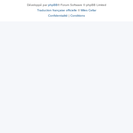
Développé par
phpBB
® Forum Software © phpBB Limited
Traduction française officielle
©
Miles Cellar
Confidentialité
|
Conditions