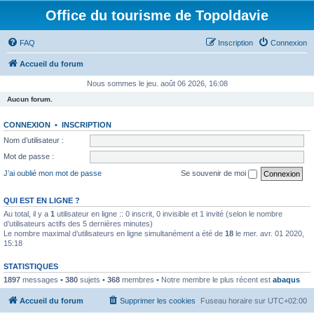
Office du tourisme de Topoldavie
FAQ
Inscription
Connexion
Accueil du forum
Nous sommes le jeu. août 06 2026, 16:08
Aucun forum.
CONNEXION
•
INSCRIPTION
Nom d’utilisateur :
Mot de passe :
J’ai oublié mon mot de passe
Se souvenir de moi
QUI EST EN LIGNE ?
Au total, il y a
1
utilisateur en ligne :: 0 inscrit, 0 invisible et 1 invité (selon le nombre
d’utilisateurs actifs des 5 dernières minutes)
Le nombre maximal d’utilisateurs en ligne simultanément a été de
18
le mer. avr. 01 2020,
15:18
STATISTIQUES
1897
messages •
380
sujets •
368
membres • Notre membre le plus récent est
abaqus
Accueil du forum
Supprimer les cookies
Fuseau horaire sur
UTC+02:00