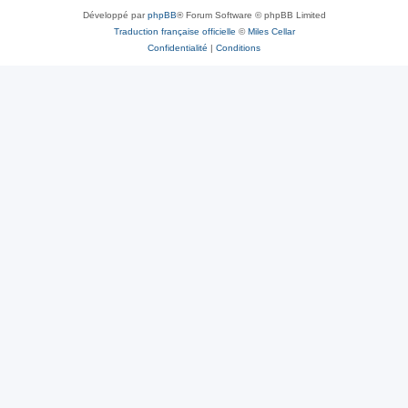
Développé par
phpBB
® Forum Software © phpBB Limited
Traduction française officielle
©
Miles Cellar
Confidentialité
|
Conditions