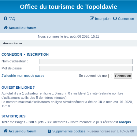
Office du tourisme de Topoldavie
FAQ
Inscription
Connexion
Accueil du forum
Nous sommes le jeu. août 06 2026, 15:11
Aucun forum.
CONNEXION
•
INSCRIPTION
Nom d’utilisateur :
Mot de passe :
J’ai oublié mon mot de passe
Se souvenir de moi
QUI EST EN LIGNE ?
Au total, il y a
1
utilisateur en ligne :: 0 inscrit, 0 invisible et 1 invité (selon le nombre
d’utilisateurs actifs des 5 dernières minutes)
Le nombre maximal d’utilisateurs en ligne simultanément a été de
18
le mer. avr. 01 2020,
15:18
STATISTIQUES
1897
messages •
380
sujets •
368
membres • Notre membre le plus récent est
abaqus
Accueil du forum
Supprimer les cookies
Fuseau horaire sur
UTC+02:00