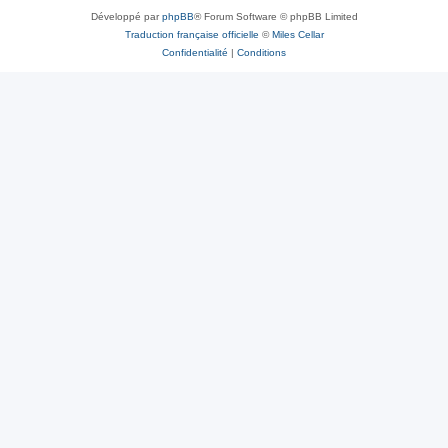
Développé par
phpBB
® Forum Software © phpBB Limited
Traduction française officielle
©
Miles Cellar
Confidentialité
|
Conditions