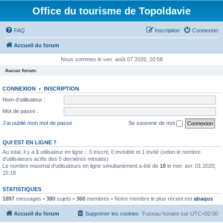
Office du tourisme de Topoldavie
FAQ
Inscription
Connexion
Accueil du forum
Nous sommes le ven. août 07 2026, 20:58
Aucun forum.
CONNEXION
•
INSCRIPTION
Nom d’utilisateur :
Mot de passe :
J’ai oublié mon mot de passe
Se souvenir de moi
QUI EST EN LIGNE ?
Au total, il y a
1
utilisateur en ligne :: 0 inscrit, 0 invisible et 1 invité (selon le nombre
d’utilisateurs actifs des 5 dernières minutes)
Le nombre maximal d’utilisateurs en ligne simultanément a été de
18
le mer. avr. 01 2020,
15:18
STATISTIQUES
1897
messages •
380
sujets •
368
membres • Notre membre le plus récent est
abaqus
Accueil du forum
Supprimer les cookies
Fuseau horaire sur
UTC+02:00