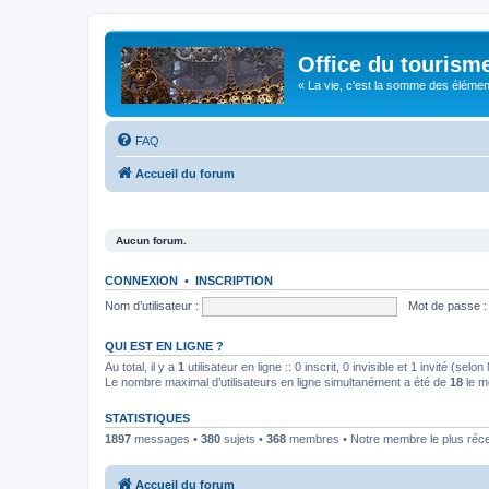
Office du tourism
« La vie, c'est la somme des éléments 
FAQ
Accueil du forum
Aucun forum.
CONNEXION
•
INSCRIPTION
Nom d’utilisateur :
Mot de passe :
QUI EST EN LIGNE ?
Au total, il y a
1
utilisateur en ligne :: 0 inscrit, 0 invisible et 1 invité (se
Le nombre maximal d’utilisateurs en ligne simultanément a été de
18
le m
STATISTIQUES
1897
messages •
380
sujets •
368
membres • Notre membre le plus réc
Accueil du forum