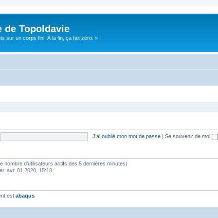
e de Topoldavie
sur un corps fini. À la fin, ça fait zéro. »
J’ai oublié mon mot de passe
|
Se souvenir de moi
lon le nombre d’utilisateurs actifs des 5 dernières minutes)
er. avr. 01 2020, 15:18
ent est
abaqus