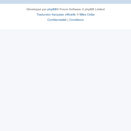
Développé par
phpBB
® Forum Software © phpBB Limited
Traduction française officielle
©
Miles Cellar
Confidentialité
|
Conditions