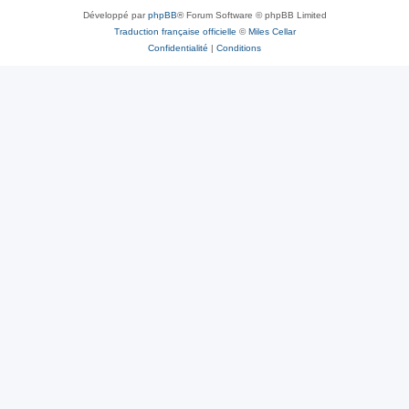
Développé par
phpBB
® Forum Software © phpBB Limited
Traduction française officielle
©
Miles Cellar
Confidentialité
|
Conditions