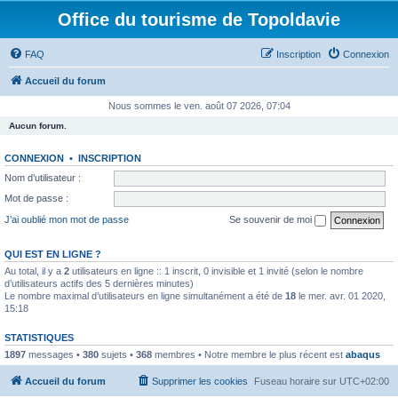
Office du tourisme de Topoldavie
FAQ
Inscription
Connexion
Accueil du forum
Nous sommes le ven. août 07 2026, 07:04
Aucun forum.
CONNEXION
•
INSCRIPTION
Nom d’utilisateur :
Mot de passe :
J’ai oublié mon mot de passe
Se souvenir de moi
QUI EST EN LIGNE ?
Au total, il y a
2
utilisateurs en ligne :: 1 inscrit, 0 invisible et 1 invité (selon le nombre
d’utilisateurs actifs des 5 dernières minutes)
Le nombre maximal d’utilisateurs en ligne simultanément a été de
18
le mer. avr. 01 2020,
15:18
STATISTIQUES
1897
messages •
380
sujets •
368
membres • Notre membre le plus récent est
abaqus
Accueil du forum
Supprimer les cookies
Fuseau horaire sur
UTC+02:00