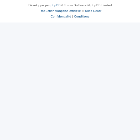
Développé par
phpBB
® Forum Software © phpBB Limited
Traduction française officielle
©
Miles Cellar
Confidentialité
|
Conditions