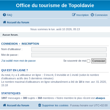
Office du tourisme de Topoldavie
FAQ
Inscription
Connexion
Accueil du forum
Nous sommes le lun. août 10 2026, 05:13
Aucun forum.
CONNEXION
•
INSCRIPTION
Nom d’utilisateur :
Mot de passe :
J’ai oublié mon mot de passe
Se souvenir de moi
QUI EST EN LIGNE ?
Au total, il y a
1
utilisateur en ligne :: 0 inscrit, 0 invisible et 1 invité (selon le nombre
d’utilisateurs actifs des 5 dernières minutes)
Le nombre maximal d’utilisateurs en ligne simultanément a été de
18
le mer. avr. 01 2020,
15:18
STATISTIQUES
1897
messages •
380
sujets •
368
membres • Notre membre le plus récent est
abaqus
Accueil du forum
Supprimer les cookies
Fuseau horaire sur
UTC+02:00