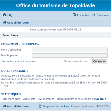
Office du tourisme de Topoldavie
FAQ
Inscription
Connexion
Accueil du forum
Nous sommes le ven. août 07 2026, 05:28
Aucun forum.
CONNEXION
•
INSCRIPTION
Nom d’utilisateur :
Mot de passe :
J’ai oublié mon mot de passe
Se souvenir de moi
QUI EST EN LIGNE ?
Au total, il y a
1
utilisateur en ligne :: 0 inscrit, 0 invisible et 1 invité (selon le nombre
d’utilisateurs actifs des 5 dernières minutes)
Le nombre maximal d’utilisateurs en ligne simultanément a été de
18
le mer. avr. 01 2020,
15:18
STATISTIQUES
1897
messages •
380
sujets •
368
membres • Notre membre le plus récent est
abaqus
Accueil du forum
Supprimer les cookies
Fuseau horaire sur
UTC+02:00