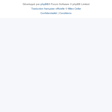
Développé par
phpBB
® Forum Software © phpBB Limited
Traduction française officielle
©
Miles Cellar
Confidentialité
|
Conditions