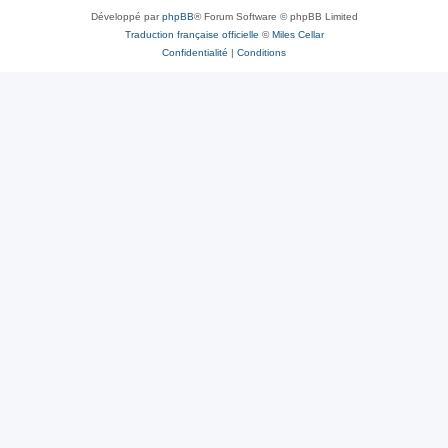
Développé par
phpBB
® Forum Software © phpBB Limited
Traduction française officielle
©
Miles Cellar
Confidentialité
|
Conditions