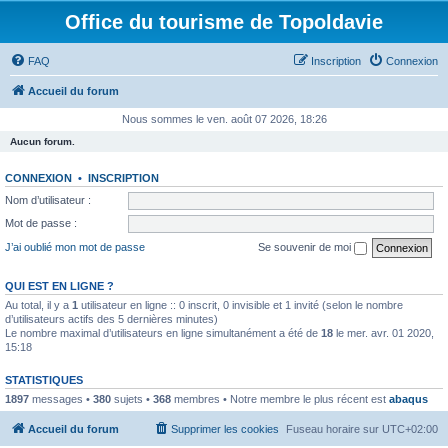
Office du tourisme de Topoldavie
FAQ
Inscription
Connexion
Accueil du forum
Nous sommes le ven. août 07 2026, 18:26
Aucun forum.
CONNEXION
•
INSCRIPTION
Nom d’utilisateur :
Mot de passe :
J’ai oublié mon mot de passe
Se souvenir de moi
QUI EST EN LIGNE ?
Au total, il y a
1
utilisateur en ligne :: 0 inscrit, 0 invisible et 1 invité (selon le nombre
d’utilisateurs actifs des 5 dernières minutes)
Le nombre maximal d’utilisateurs en ligne simultanément a été de
18
le mer. avr. 01 2020,
15:18
STATISTIQUES
1897
messages •
380
sujets •
368
membres • Notre membre le plus récent est
abaqus
Accueil du forum
Supprimer les cookies
Fuseau horaire sur
UTC+02:00