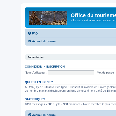
Office du tourism
« La vie, c'est la somme des éléments 
FAQ
Accueil du forum
Aucun forum.
CONNEXION
•
INSCRIPTION
Nom d’utilisateur :
Mot de passe :
QUI EST EN LIGNE ?
Au total, il y a
1
utilisateur en ligne :: 0 inscrit, 0 invisible et 1 invité (se
Le nombre maximal d’utilisateurs en ligne simultanément a été de
18
le m
STATISTIQUES
1897
messages •
380
sujets •
368
membres • Notre membre le plus réc
Accueil du forum