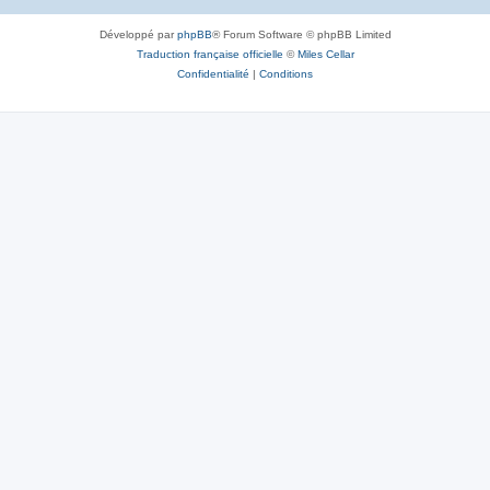
Développé par
phpBB
® Forum Software © phpBB Limited
Traduction française officielle
©
Miles Cellar
Confidentialité
|
Conditions