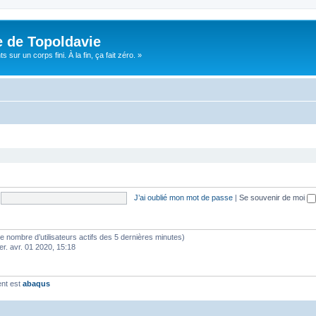
e de Topoldavie
sur un corps fini. À la fin, ça fait zéro. »
J’ai oublié mon mot de passe
|
Se souvenir de moi
lon le nombre d’utilisateurs actifs des 5 dernières minutes)
er. avr. 01 2020, 15:18
ent est
abaqus