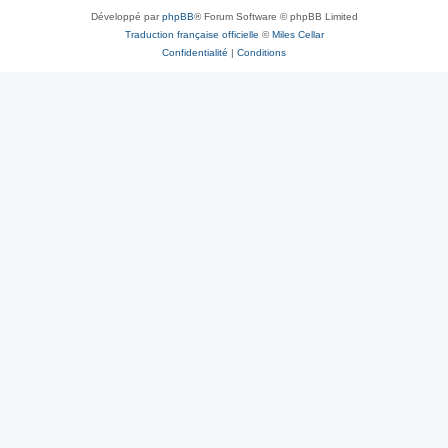
Développé par
phpBB
® Forum Software © phpBB Limited
Traduction française officielle
©
Miles Cellar
Confidentialité
|
Conditions