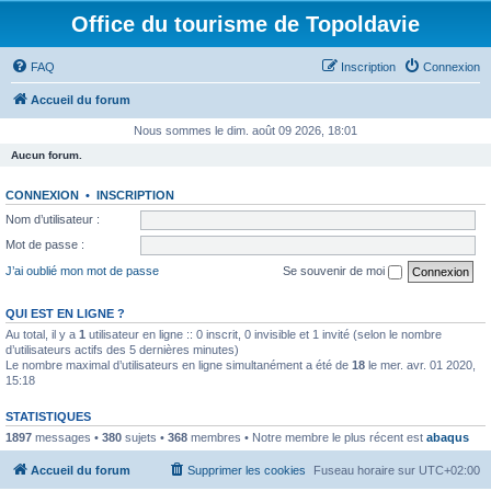
Office du tourisme de Topoldavie
FAQ
Inscription
Connexion
Accueil du forum
Nous sommes le dim. août 09 2026, 18:01
Aucun forum.
CONNEXION
•
INSCRIPTION
Nom d’utilisateur :
Mot de passe :
J’ai oublié mon mot de passe
Se souvenir de moi
QUI EST EN LIGNE ?
Au total, il y a
1
utilisateur en ligne :: 0 inscrit, 0 invisible et 1 invité (selon le nombre
d’utilisateurs actifs des 5 dernières minutes)
Le nombre maximal d’utilisateurs en ligne simultanément a été de
18
le mer. avr. 01 2020,
15:18
STATISTIQUES
1897
messages •
380
sujets •
368
membres • Notre membre le plus récent est
abaqus
Accueil du forum
Supprimer les cookies
Fuseau horaire sur
UTC+02:00