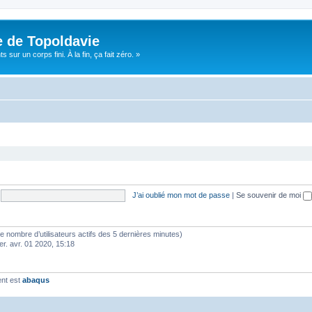
e de Topoldavie
sur un corps fini. À la fin, ça fait zéro. »
J’ai oublié mon mot de passe
|
Se souvenir de moi
lon le nombre d’utilisateurs actifs des 5 dernières minutes)
er. avr. 01 2020, 15:18
ent est
abaqus