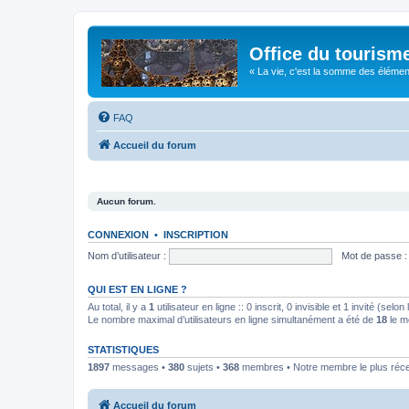
Office du tourism
« La vie, c'est la somme des éléments 
FAQ
Accueil du forum
Aucun forum.
CONNEXION
•
INSCRIPTION
Nom d’utilisateur :
Mot de passe :
QUI EST EN LIGNE ?
Au total, il y a
1
utilisateur en ligne :: 0 inscrit, 0 invisible et 1 invité (se
Le nombre maximal d’utilisateurs en ligne simultanément a été de
18
le m
STATISTIQUES
1897
messages •
380
sujets •
368
membres • Notre membre le plus réc
Accueil du forum