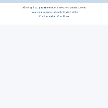
Développé par
phpBB
® Forum Software © phpBB Limited
Traduction française officielle
©
Miles Cellar
Confidentialité
|
Conditions