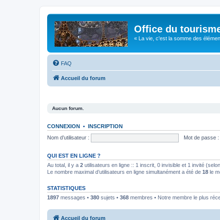
Office du tourism
« La vie, c'est la somme des éléments 
FAQ
Accueil du forum
Aucun forum.
CONNEXION
•
INSCRIPTION
Nom d’utilisateur :
Mot de passe :
QUI EST EN LIGNE ?
Au total, il y a
2
utilisateurs en ligne :: 1 inscrit, 0 invisible et 1 invité (s
Le nombre maximal d’utilisateurs en ligne simultanément a été de
18
le m
STATISTIQUES
1897
messages •
380
sujets •
368
membres • Notre membre le plus réc
Accueil du forum