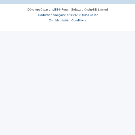
Développé par
phpBB
® Forum Software © phpBB Limited
Traduction française officielle
©
Miles Cellar
Confidentialité
|
Conditions