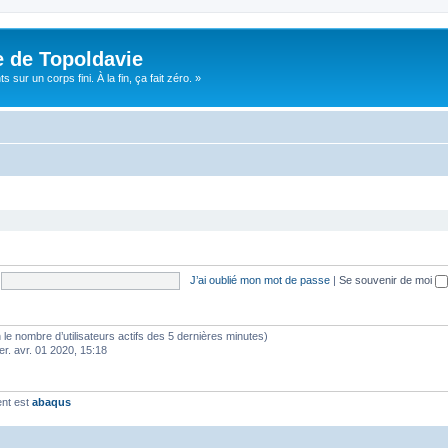
e de Topoldavie
sur un corps fini. À la fin, ça fait zéro. »
J’ai oublié mon mot de passe
|
Se souvenir de moi
elon le nombre d’utilisateurs actifs des 5 dernières minutes)
er. avr. 01 2020, 15:18
ent est
abaqus