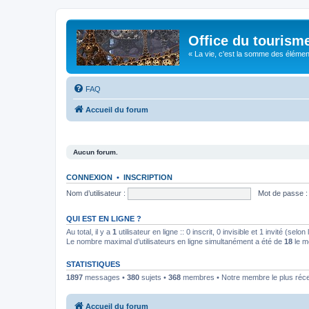
Office du tourism
« La vie, c'est la somme des éléments 
FAQ
Accueil du forum
Aucun forum.
CONNEXION
•
INSCRIPTION
Nom d’utilisateur :
Mot de passe :
QUI EST EN LIGNE ?
Au total, il y a
1
utilisateur en ligne :: 0 inscrit, 0 invisible et 1 invité (se
Le nombre maximal d’utilisateurs en ligne simultanément a été de
18
le m
STATISTIQUES
1897
messages •
380
sujets •
368
membres • Notre membre le plus réc
Accueil du forum