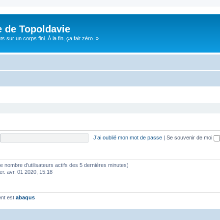
e de Topoldavie
sur un corps fini. À la fin, ça fait zéro. »
J’ai oublié mon mot de passe
|
Se souvenir de moi
lon le nombre d’utilisateurs actifs des 5 dernières minutes)
er. avr. 01 2020, 15:18
ent est
abaqus