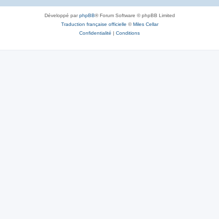
Développé par
phpBB
® Forum Software © phpBB Limited
Traduction française officielle
©
Miles Cellar
Confidentialité
|
Conditions