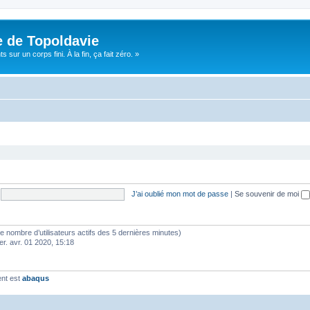
e de Topoldavie
sur un corps fini. À la fin, ça fait zéro. »
J’ai oublié mon mot de passe
|
Se souvenir de moi
lon le nombre d’utilisateurs actifs des 5 dernières minutes)
er. avr. 01 2020, 15:18
ent est
abaqus