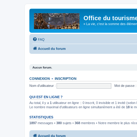
Office du tourism
« La vie, c'est la somme des éléments 
FAQ
Accueil du forum
Aucun forum.
CONNEXION
•
INSCRIPTION
Nom d’utilisateur :
Mot de passe :
QUI EST EN LIGNE ?
Au total, il y a
1
utilisateur en ligne :: 0 inscrit, 0 invisible et 1 invité (se
Le nombre maximal d’utilisateurs en ligne simultanément a été de
18
le m
STATISTIQUES
1897
messages •
380
sujets •
368
membres • Notre membre le plus réc
Accueil du forum