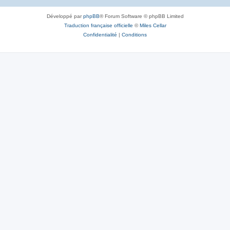
Développé par
phpBB
® Forum Software © phpBB Limited
Traduction française officielle
©
Miles Cellar
Confidentialité
|
Conditions