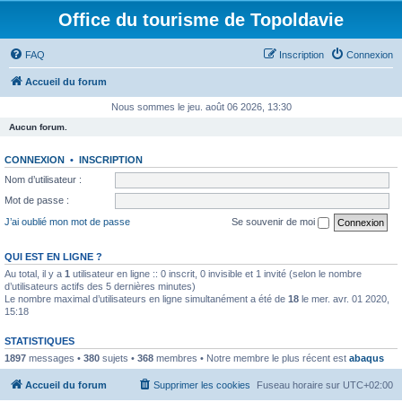
Office du tourisme de Topoldavie
FAQ
Inscription
Connexion
Accueil du forum
Nous sommes le jeu. août 06 2026, 13:30
Aucun forum.
CONNEXION
•
INSCRIPTION
Nom d’utilisateur :
Mot de passe :
J’ai oublié mon mot de passe
Se souvenir de moi
QUI EST EN LIGNE ?
Au total, il y a
1
utilisateur en ligne :: 0 inscrit, 0 invisible et 1 invité (selon le nombre
d’utilisateurs actifs des 5 dernières minutes)
Le nombre maximal d’utilisateurs en ligne simultanément a été de
18
le mer. avr. 01 2020,
15:18
STATISTIQUES
1897
messages •
380
sujets •
368
membres • Notre membre le plus récent est
abaqus
Accueil du forum
Supprimer les cookies
Fuseau horaire sur
UTC+02:00