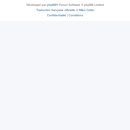
Développé par
phpBB
® Forum Software © phpBB Limited
Traduction française officielle
©
Miles Cellar
Confidentialité
|
Conditions