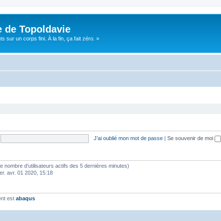
e de Topoldavie
sur un corps fini. À la fin, ça fait zéro. »
J’ai oublié mon mot de passe
|
Se souvenir de moi
lon le nombre d’utilisateurs actifs des 5 dernières minutes)
er. avr. 01 2020, 15:18
ent est
abaqus