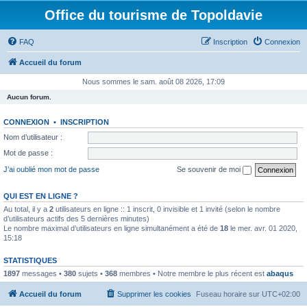
Office du tourisme de Topoldavie
FAQ
Inscription
Connexion
Accueil du forum
Nous sommes le sam. août 08 2026, 17:09
Aucun forum.
CONNEXION
•
INSCRIPTION
Nom d’utilisateur :
Mot de passe :
J’ai oublié mon mot de passe
Se souvenir de moi
QUI EST EN LIGNE ?
Au total, il y a
2
utilisateurs en ligne :: 1 inscrit, 0 invisible et 1 invité (selon le nombre
d’utilisateurs actifs des 5 dernières minutes)
Le nombre maximal d’utilisateurs en ligne simultanément a été de
18
le mer. avr. 01 2020,
15:18
STATISTIQUES
1897
messages •
380
sujets •
368
membres • Notre membre le plus récent est
abaqus
Accueil du forum
Supprimer les cookies
Fuseau horaire sur
UTC+02:00