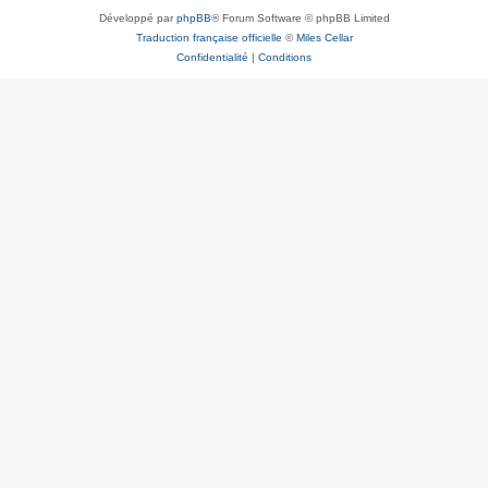
Développé par
phpBB
® Forum Software © phpBB Limited
Traduction française officielle
©
Miles Cellar
Confidentialité
|
Conditions