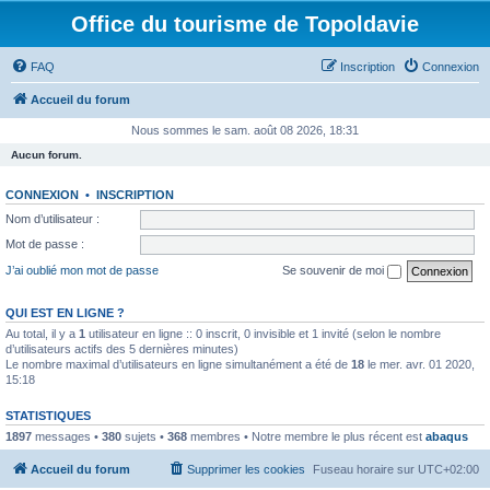
Office du tourisme de Topoldavie
FAQ
Inscription
Connexion
Accueil du forum
Nous sommes le sam. août 08 2026, 18:31
Aucun forum.
CONNEXION
•
INSCRIPTION
Nom d’utilisateur :
Mot de passe :
J’ai oublié mon mot de passe
Se souvenir de moi
QUI EST EN LIGNE ?
Au total, il y a
1
utilisateur en ligne :: 0 inscrit, 0 invisible et 1 invité (selon le nombre
d’utilisateurs actifs des 5 dernières minutes)
Le nombre maximal d’utilisateurs en ligne simultanément a été de
18
le mer. avr. 01 2020,
15:18
STATISTIQUES
1897
messages •
380
sujets •
368
membres • Notre membre le plus récent est
abaqus
Accueil du forum
Supprimer les cookies
Fuseau horaire sur
UTC+02:00