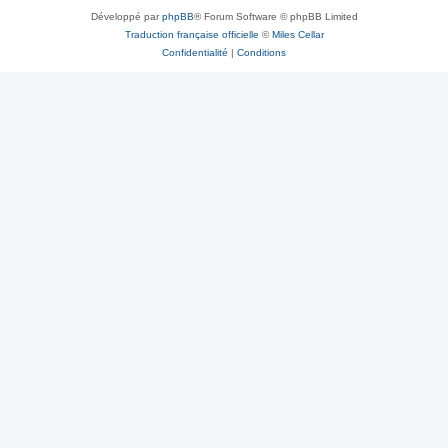
Développé par
phpBB
® Forum Software © phpBB Limited
Traduction française officielle
©
Miles Cellar
Confidentialité
|
Conditions