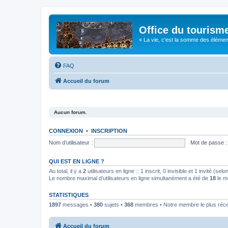
Office du tourism
« La vie, c'est la somme des éléments 
FAQ
Accueil du forum
Aucun forum.
CONNEXION
•
INSCRIPTION
Nom d’utilisateur :
Mot de passe :
QUI EST EN LIGNE ?
Au total, il y a
2
utilisateurs en ligne :: 1 inscrit, 0 invisible et 1 invité (s
Le nombre maximal d’utilisateurs en ligne simultanément a été de
18
le m
STATISTIQUES
1897
messages •
380
sujets •
368
membres • Notre membre le plus réc
Accueil du forum