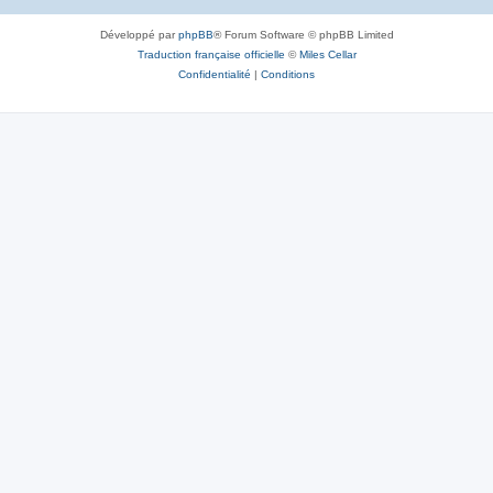
Développé par
phpBB
® Forum Software © phpBB Limited
Traduction française officielle
©
Miles Cellar
Confidentialité
|
Conditions