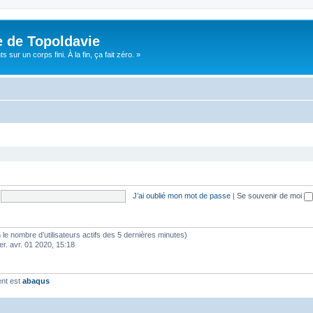
e de Topoldavie
sur un corps fini. À la fin, ça fait zéro. »
J’ai oublié mon mot de passe
|
Se souvenir de moi
elon le nombre d’utilisateurs actifs des 5 dernières minutes)
er. avr. 01 2020, 15:18
ent est
abaqus