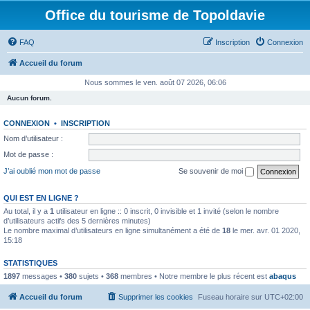
Office du tourisme de Topoldavie
FAQ
Inscription
Connexion
Accueil du forum
Nous sommes le ven. août 07 2026, 06:06
Aucun forum.
CONNEXION
•
INSCRIPTION
Nom d’utilisateur :
Mot de passe :
J’ai oublié mon mot de passe
Se souvenir de moi
QUI EST EN LIGNE ?
Au total, il y a
1
utilisateur en ligne :: 0 inscrit, 0 invisible et 1 invité (selon le nombre
d’utilisateurs actifs des 5 dernières minutes)
Le nombre maximal d’utilisateurs en ligne simultanément a été de
18
le mer. avr. 01 2020,
15:18
STATISTIQUES
1897
messages •
380
sujets •
368
membres • Notre membre le plus récent est
abaqus
Accueil du forum
Supprimer les cookies
Fuseau horaire sur
UTC+02:00