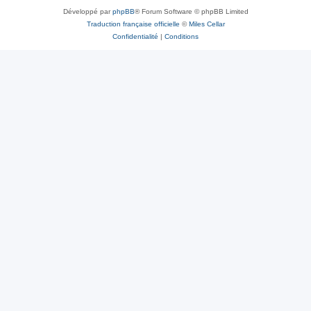
Développé par
phpBB
® Forum Software © phpBB Limited
Traduction française officielle
©
Miles Cellar
Confidentialité
|
Conditions