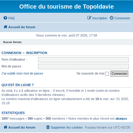
Office du tourisme de Topoldavie
FAQ
Inscription
Connexion
Accueil du forum
Nous sommes le ven. août 07 2026, 17:58
Aucun forum.
CONNEXION
•
INSCRIPTION
Nom d’utilisateur :
Mot de passe :
J’ai oublié mon mot de passe
Se souvenir de moi
QUI EST EN LIGNE ?
Au total, il y a
1
utilisateur en ligne :: 0 inscrit, 0 invisible et 1 invité (selon le nombre
d’utilisateurs actifs des 5 dernières minutes)
Le nombre maximal d’utilisateurs en ligne simultanément a été de
18
le mer. avr. 01 2020,
15:18
STATISTIQUES
1897
messages •
380
sujets •
368
membres • Notre membre le plus récent est
abaqus
Accueil du forum
Supprimer les cookies
Fuseau horaire sur
UTC+02:00