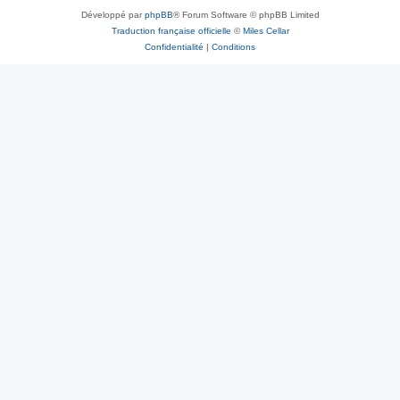
Développé par
phpBB
® Forum Software © phpBB Limited
Traduction française officielle
©
Miles Cellar
Confidentialité
|
Conditions