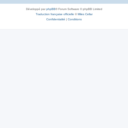
Développé par
phpBB
® Forum Software © phpBB Limited
Traduction française officielle
©
Miles Cellar
Confidentialité
|
Conditions