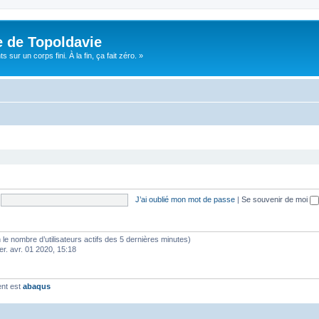
e de Topoldavie
sur un corps fini. À la fin, ça fait zéro. »
J’ai oublié mon mot de passe
|
Se souvenir de moi
elon le nombre d’utilisateurs actifs des 5 dernières minutes)
er. avr. 01 2020, 15:18
ent est
abaqus