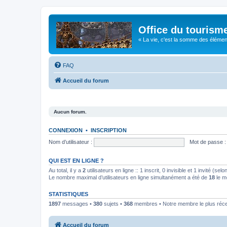
Office du tourism
« La vie, c'est la somme des éléments 
FAQ
Accueil du forum
Aucun forum.
CONNEXION
•
INSCRIPTION
Nom d’utilisateur :
Mot de passe :
QUI EST EN LIGNE ?
Au total, il y a
2
utilisateurs en ligne :: 1 inscrit, 0 invisible et 1 invité (s
Le nombre maximal d’utilisateurs en ligne simultanément a été de
18
le m
STATISTIQUES
1897
messages •
380
sujets •
368
membres • Notre membre le plus réc
Accueil du forum