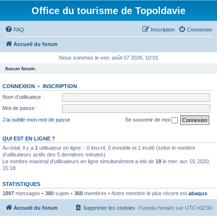
Office du tourisme de Topoldavie
FAQ
Inscription
Connexion
Accueil du forum
Nous sommes le ven. août 07 2026, 10:01
Aucun forum.
CONNEXION
•
INSCRIPTION
Nom d’utilisateur :
Mot de passe :
J’ai oublié mon mot de passe
Se souvenir de moi
QUI EST EN LIGNE ?
Au total, il y a
1
utilisateur en ligne :: 0 inscrit, 0 invisible et 1 invité (selon le nombre
d’utilisateurs actifs des 5 dernières minutes)
Le nombre maximal d’utilisateurs en ligne simultanément a été de
18
le mer. avr. 01 2020,
15:18
STATISTIQUES
1897
messages •
380
sujets •
368
membres • Notre membre le plus récent est
abaqus
Accueil du forum
Supprimer les cookies
Fuseau horaire sur
UTC+02:00