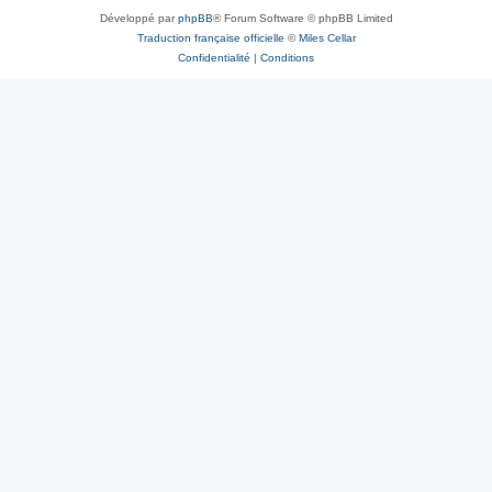
Développé par
phpBB
® Forum Software © phpBB Limited
Traduction française officielle
©
Miles Cellar
Confidentialité
|
Conditions