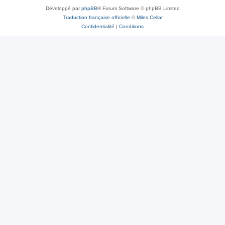
Développé par
phpBB
® Forum Software © phpBB Limited
Traduction française officielle
©
Miles Cellar
Confidentialité
|
Conditions