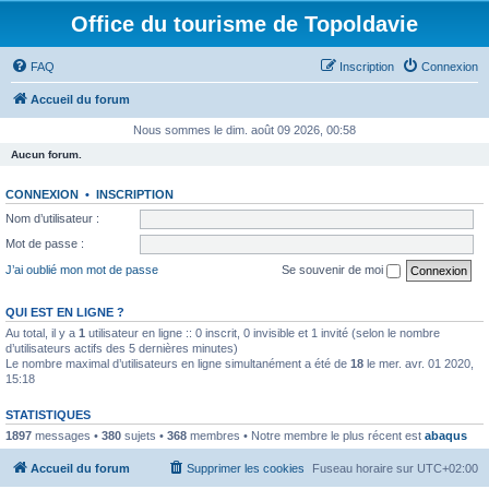
Office du tourisme de Topoldavie
FAQ
Inscription
Connexion
Accueil du forum
Nous sommes le dim. août 09 2026, 00:58
Aucun forum.
CONNEXION
•
INSCRIPTION
Nom d’utilisateur :
Mot de passe :
J’ai oublié mon mot de passe
Se souvenir de moi
QUI EST EN LIGNE ?
Au total, il y a
1
utilisateur en ligne :: 0 inscrit, 0 invisible et 1 invité (selon le nombre
d’utilisateurs actifs des 5 dernières minutes)
Le nombre maximal d’utilisateurs en ligne simultanément a été de
18
le mer. avr. 01 2020,
15:18
STATISTIQUES
1897
messages •
380
sujets •
368
membres • Notre membre le plus récent est
abaqus
Accueil du forum
Supprimer les cookies
Fuseau horaire sur
UTC+02:00