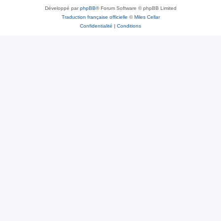
Développé par
phpBB
® Forum Software © phpBB Limited
Traduction française officielle
©
Miles Cellar
Confidentialité
|
Conditions