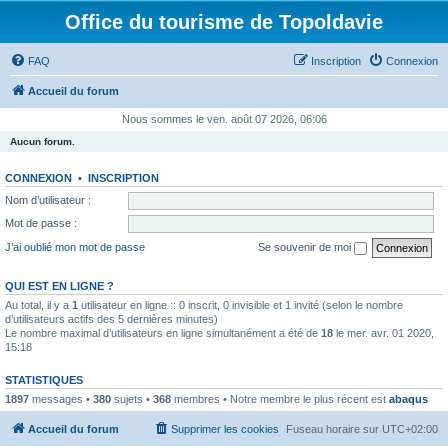
Office du tourisme de Topoldavie
FAQ
Inscription
Connexion
Accueil du forum
Nous sommes le ven. août 07 2026, 06:06
Aucun forum.
CONNEXION
•
INSCRIPTION
Nom d’utilisateur :
Mot de passe :
J’ai oublié mon mot de passe
Se souvenir de moi
QUI EST EN LIGNE ?
Au total, il y a
1
utilisateur en ligne :: 0 inscrit, 0 invisible et 1 invité (selon le nombre
d’utilisateurs actifs des 5 dernières minutes)
Le nombre maximal d’utilisateurs en ligne simultanément a été de
18
le mer. avr. 01 2020,
15:18
STATISTIQUES
1897
messages •
380
sujets •
368
membres • Notre membre le plus récent est
abaqus
Accueil du forum
Supprimer les cookies
Fuseau horaire sur
UTC+02:00