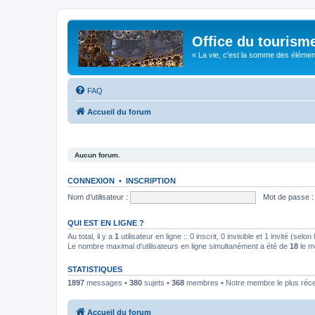
Office du tourism
« La vie, c'est la somme des éléments 
FAQ
Accueil du forum
Aucun forum.
CONNEXION
•
INSCRIPTION
Nom d’utilisateur :
Mot de passe :
QUI EST EN LIGNE ?
Au total, il y a
1
utilisateur en ligne :: 0 inscrit, 0 invisible et 1 invité (se
Le nombre maximal d’utilisateurs en ligne simultanément a été de
18
le m
STATISTIQUES
1897
messages •
380
sujets •
368
membres • Notre membre le plus réc
Accueil du forum