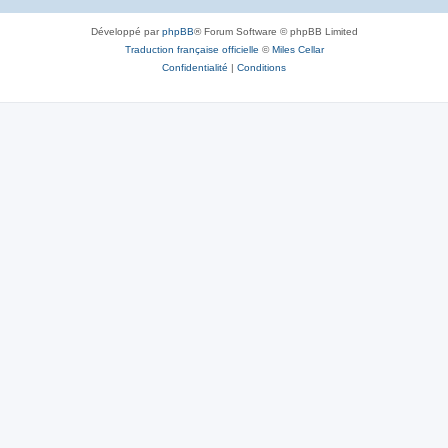
Développé par
phpBB
® Forum Software © phpBB Limited
Traduction française officielle
©
Miles Cellar
Confidentialité
|
Conditions