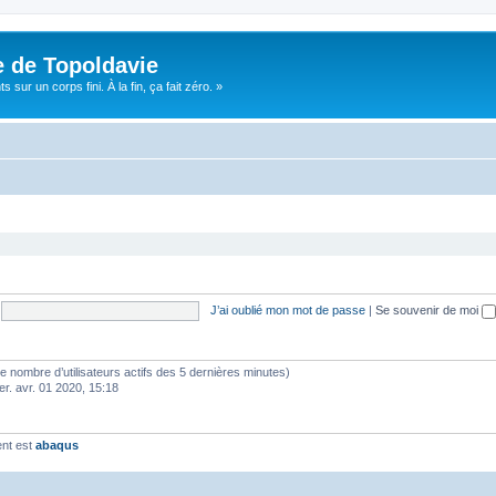
e de Topoldavie
sur un corps fini. À la fin, ça fait zéro. »
J’ai oublié mon mot de passe
|
Se souvenir de moi
lon le nombre d’utilisateurs actifs des 5 dernières minutes)
er. avr. 01 2020, 15:18
ent est
abaqus