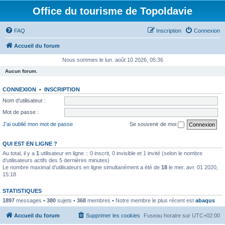
Office du tourisme de Topoldavie
FAQ
Inscription
Connexion
Accueil du forum
Nous sommes le lun. août 10 2026, 05:36
Aucun forum.
CONNEXION
•
INSCRIPTION
Nom d’utilisateur :
Mot de passe :
J’ai oublié mon mot de passe
Se souvenir de moi
QUI EST EN LIGNE ?
Au total, il y a
1
utilisateur en ligne :: 0 inscrit, 0 invisible et 1 invité (selon le nombre
d’utilisateurs actifs des 5 dernières minutes)
Le nombre maximal d’utilisateurs en ligne simultanément a été de
18
le mer. avr. 01 2020,
15:18
STATISTIQUES
1897
messages •
380
sujets •
368
membres • Notre membre le plus récent est
abaqus
Accueil du forum
Supprimer les cookies
Fuseau horaire sur
UTC+02:00