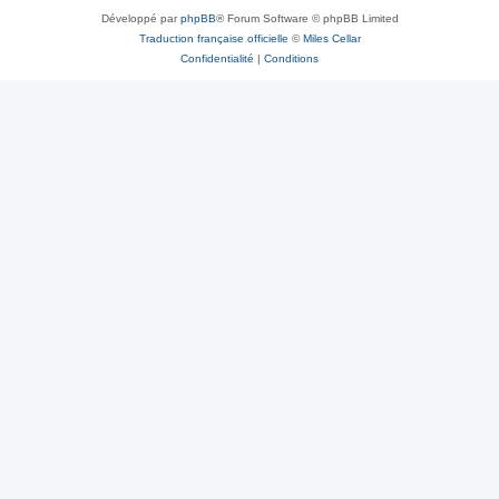
Développé par
phpBB
® Forum Software © phpBB Limited
Traduction française officielle
©
Miles Cellar
Confidentialité
|
Conditions