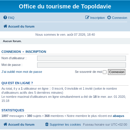
Office du tourisme de Topoldavie
FAQ
Inscription
Connexion
Accueil du forum
Nous sommes le ven. août 07 2026, 18:40
Aucun forum.
CONNEXION
•
INSCRIPTION
Nom d’utilisateur :
Mot de passe :
J’ai oublié mon mot de passe
Se souvenir de moi
QUI EST EN LIGNE ?
Au total, il y a
1
utilisateur en ligne :: 0 inscrit, 0 invisible et 1 invité (selon le nombre
d’utilisateurs actifs des 5 dernières minutes)
Le nombre maximal d’utilisateurs en ligne simultanément a été de
18
le mer. avr. 01 2020,
15:18
STATISTIQUES
1897
messages •
380
sujets •
368
membres • Notre membre le plus récent est
abaqus
Accueil du forum
Supprimer les cookies
Fuseau horaire sur
UTC+02:00