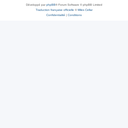
Développé par
phpBB
® Forum Software © phpBB Limited
Traduction française officielle
©
Miles Cellar
Confidentialité
|
Conditions