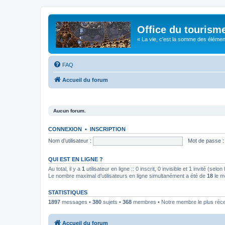
Office du tourism
« La vie, c'est la somme des éléments 
FAQ
Accueil du forum
Aucun forum.
CONNEXION
•
INSCRIPTION
Nom d’utilisateur :
Mot de passe :
QUI EST EN LIGNE ?
Au total, il y a
1
utilisateur en ligne :: 0 inscrit, 0 invisible et 1 invité (se
Le nombre maximal d’utilisateurs en ligne simultanément a été de
18
le m
STATISTIQUES
1897
messages •
380
sujets •
368
membres • Notre membre le plus réc
Accueil du forum