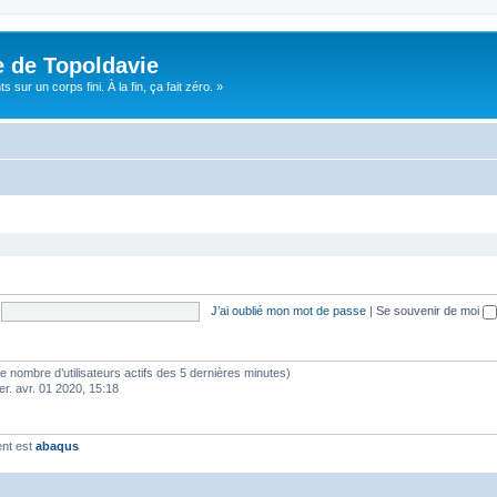
e de Topoldavie
sur un corps fini. À la fin, ça fait zéro. »
J’ai oublié mon mot de passe
|
Se souvenir de moi
lon le nombre d’utilisateurs actifs des 5 dernières minutes)
er. avr. 01 2020, 15:18
ent est
abaqus