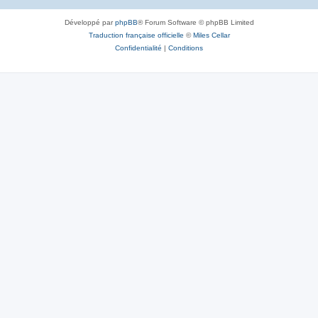
Développé par
phpBB
® Forum Software © phpBB Limited
Traduction française officielle
©
Miles Cellar
Confidentialité
|
Conditions