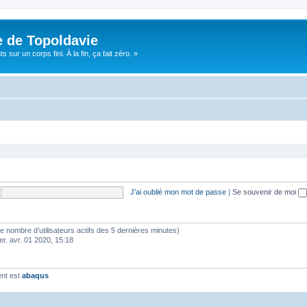
e de Topoldavie
sur un corps fini. À la fin, ça fait zéro. »
J’ai oublié mon mot de passe
|
Se souvenir de moi
lon le nombre d’utilisateurs actifs des 5 dernières minutes)
er. avr. 01 2020, 15:18
ent est
abaqus