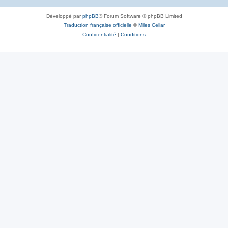
Développé par
phpBB
® Forum Software © phpBB Limited
Traduction française officielle
©
Miles Cellar
Confidentialité
|
Conditions