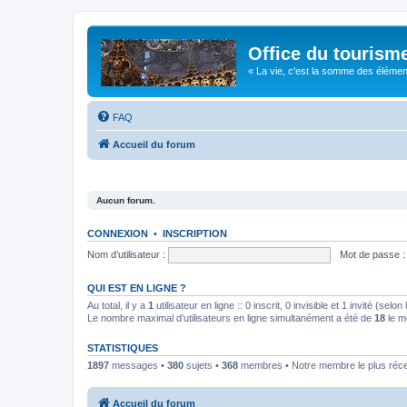
Office du tourism
« La vie, c'est la somme des éléments 
FAQ
Accueil du forum
Aucun forum.
CONNEXION
•
INSCRIPTION
Nom d’utilisateur :
Mot de passe :
QUI EST EN LIGNE ?
Au total, il y a
1
utilisateur en ligne :: 0 inscrit, 0 invisible et 1 invité (se
Le nombre maximal d’utilisateurs en ligne simultanément a été de
18
le m
STATISTIQUES
1897
messages •
380
sujets •
368
membres • Notre membre le plus réc
Accueil du forum