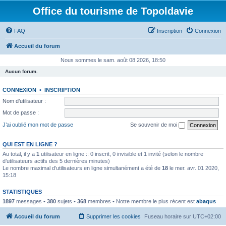
Office du tourisme de Topoldavie
FAQ
Inscription
Connexion
Accueil du forum
Nous sommes le sam. août 08 2026, 18:50
Aucun forum.
CONNEXION
•
INSCRIPTION
Nom d’utilisateur :
Mot de passe :
J’ai oublié mon mot de passe
Se souvenir de moi
QUI EST EN LIGNE ?
Au total, il y a
1
utilisateur en ligne :: 0 inscrit, 0 invisible et 1 invité (selon le nombre
d’utilisateurs actifs des 5 dernières minutes)
Le nombre maximal d’utilisateurs en ligne simultanément a été de
18
le mer. avr. 01 2020,
15:18
STATISTIQUES
1897
messages •
380
sujets •
368
membres • Notre membre le plus récent est
abaqus
Accueil du forum
Supprimer les cookies
Fuseau horaire sur
UTC+02:00