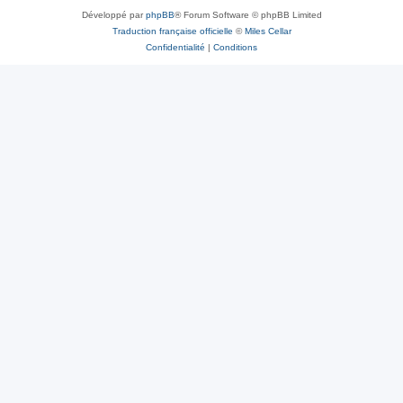
Développé par
phpBB
® Forum Software © phpBB Limited
Traduction française officielle
©
Miles Cellar
Confidentialité
|
Conditions