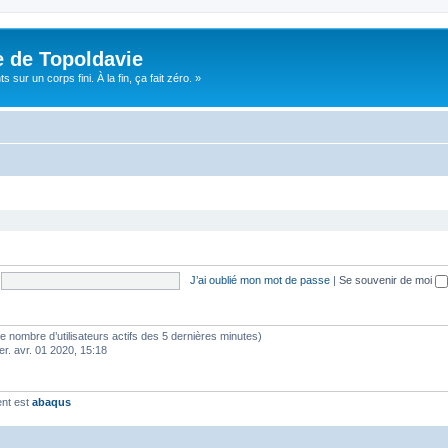
e de Topoldavie
sur un corps fini. À la fin, ça fait zéro. »
J’ai oublié mon mot de passe
|
Se souvenir de moi
lon le nombre d’utilisateurs actifs des 5 dernières minutes)
er. avr. 01 2020, 15:18
ent est
abaqus