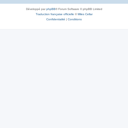
Développé par
phpBB
® Forum Software © phpBB Limited
Traduction française officielle
©
Miles Cellar
Confidentialité
|
Conditions