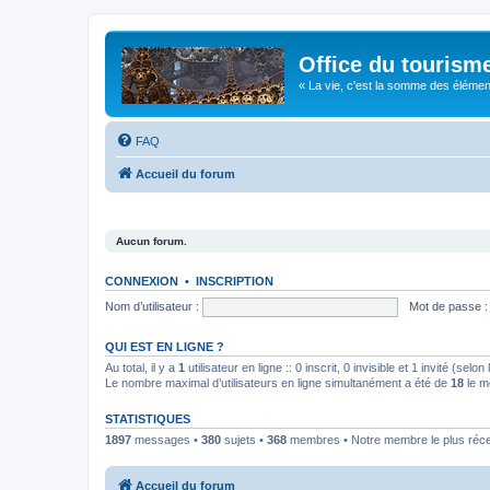
Office du tourism
« La vie, c'est la somme des éléments 
FAQ
Accueil du forum
Aucun forum.
CONNEXION
•
INSCRIPTION
Nom d’utilisateur :
Mot de passe :
QUI EST EN LIGNE ?
Au total, il y a
1
utilisateur en ligne :: 0 inscrit, 0 invisible et 1 invité (se
Le nombre maximal d’utilisateurs en ligne simultanément a été de
18
le m
STATISTIQUES
1897
messages •
380
sujets •
368
membres • Notre membre le plus réc
Accueil du forum