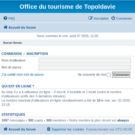
Office du tourisme de Topoldavie
FAQ
Inscription
Connexion
Accueil du forum
Nous sommes le ven. août 07 2026, 11:05
Aucun forum.
CONNEXION
•
INSCRIPTION
Nom d’utilisateur :
Mot de passe :
J’ai oublié mon mot de passe
Se souvenir de moi
QUI EST EN LIGNE ?
Au total, il y a
1
utilisateur en ligne :: 0 inscrit, 0 invisible et 1 invité (selon le nombre
d’utilisateurs actifs des 5 dernières minutes)
Le nombre maximal d’utilisateurs en ligne simultanément a été de
18
le mer. avr. 01 2020,
15:18
STATISTIQUES
1897
messages •
380
sujets •
368
membres • Notre membre le plus récent est
abaqus
Accueil du forum
Supprimer les cookies
Fuseau horaire sur
UTC+02:00