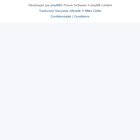
Développé par
phpBB
® Forum Software © phpBB Limited
Traduction française officielle
©
Miles Cellar
Confidentialité
|
Conditions